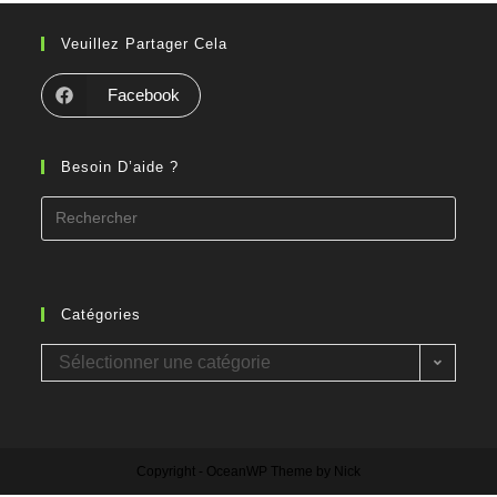
Veuillez Partager Cela
Facebook
Besoin D’aide ?
Catégories
Sélectionner une catégorie
Copyright - OceanWP Theme by Nick