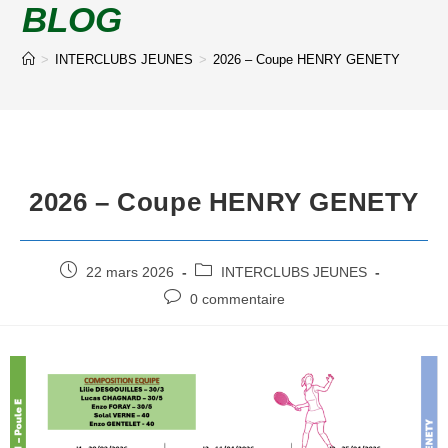
BLOG
>
INTERCLUBS JEUNES
>
2026 – Coupe HENRY GENETY
2026 – Coupe HENRY GENETY
22 mars 2026
INTERCLUBS JEUNES
0 commentaire