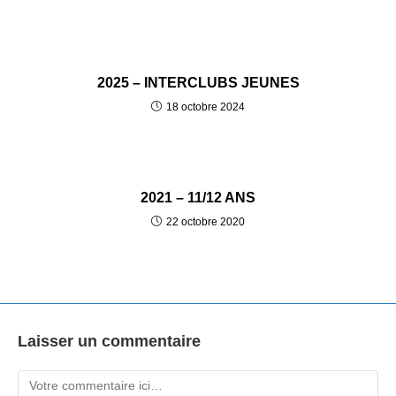
2025 – INTERCLUBS JEUNES
18 octobre 2024
2021 – 11/12 ANS
22 octobre 2020
Laisser un commentaire