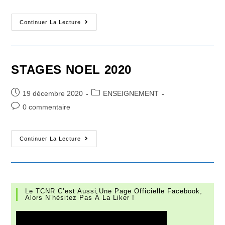
published:
category:
STAGE
Continuer La Lecture
FEVRIER
2021
STAGES NOEL 2020
Post
Post
19 décembre 2020
ENSEIGNEMENT
published:
category:
Post
0 commentaire
comments:
STAGES
Continuer La Lecture
NOEL
2020
Le TCNR C’est Aussi Une Page Officielle Facebook,
Alors N’hésitez Pas À La Liker !