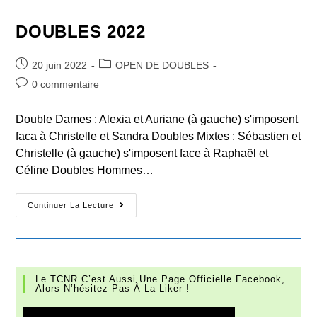
DOUBLES 2022
Post
Post
20 juin 2022
OPEN DE DOUBLES
published:
category:
Post
0 commentaire
comments:
Double Dames : Alexia et Auriane (à gauche) s'imposent
faca à Christelle et Sandra Doubles Mixtes : Sébastien et
Christelle (à gauche) s'imposent face à Raphaël et
Céline Doubles Hommes…
DOUBLES
Continuer La Lecture
2022
Le TCNR C’est Aussi Une Page Officielle Facebook,
Alors N’hésitez Pas À La Liker !