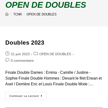
OPEN DE DOUBLES
>
TCNR
>
OPEN DE DOUBLES
Doubles 2023
Post
Post
21 juin 2023
OPEN DE DOUBLES
published:
category:
Post
0 commentaire
comments:
Finale Double Dames : Emma - Camille / Justine -
Sophie Finale Double Hommes : Devant le filet Erwan et
Axel / Derrière Eric et Louis Finale Double Mixte :…
Doubles
Continuer La Lecture
2023