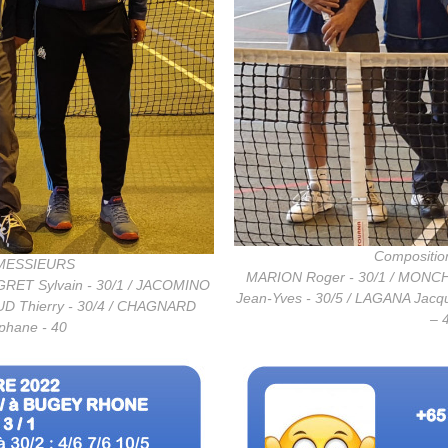
Compositio
s MESSIEURS
MARION Roger - 30/1 / MONCHA
OGRET Sylvain - 30/1 / JACOMINO
Jean-Yves - 30/5 / LAGANA Jacq
OUD Thierry - 30/4 / CHAGNARD
– 
phane - 40