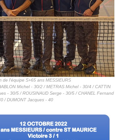
n de l'équipe S+65 ans MESSIEURS
BLON Michel - 30/2 / METRAS Michel - 30/4 / CATTIN
ues - 30/5 / ROUSINAUD Serge - 30/5 / CHANEL Fernand
40 / DUMONT Jacques - 40