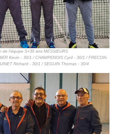
n de l'équipe S+35 ans MESSIEURS
IER Kevin - 30/1 / CHAMPENOIS Cyril - 30/1 / FRECON-
GUINET Richard - 30/1 / SEGUIN Thomas - 30/4