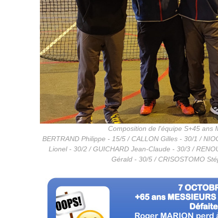
Composition de l'équipe S+45 an
BERTRAND Philippe - 15/5 / CALLON Gilles - 30/1 / NI
Lionel - 30/2 / GUICHARD Jean-Claude - 30/3 / REN
Gérald - 30/5 / CRISOSTOMO Sté