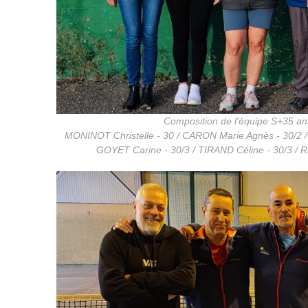
Composition de l'équipe S+35 
MONINOT Christelle - 30 / CARON Marie Agnès - 30/2
GOYET Carine - 30/3 / TIRAND Céline - 30/3 / 