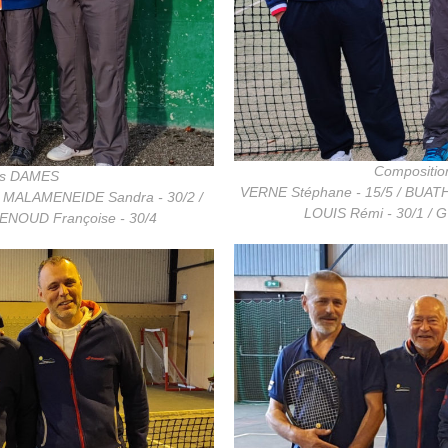
Compositio
ans DAMES
VERNE Stéphane - 15/5 / BUATH
 / MALAMENEIDE Sandra - 30/2 /
LOUIS Rémi - 30/1 / 
RENOUD Françoise - 30/4