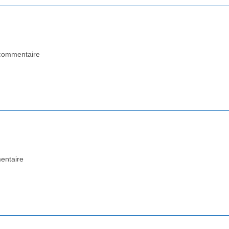
commentaire
nts:
entaire