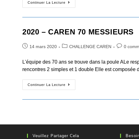
2020
Continuer La Lecture
–
CAREN
60
MESSIEURS
2020 – CAREN 70 MESSIEURS
Post
Post
Post
14 mars 2020
CHALLENGE CAREN
0 comm
published:
category:
comments:
L'équipe des 70 ans se trouve dans la poule ALe r
rencontres 2 simples et 1 double Elle est composée
2020
Continuer La Lecture
–
CAREN
70
MESSIEURS
Veuillez Partager Cela
Besoin