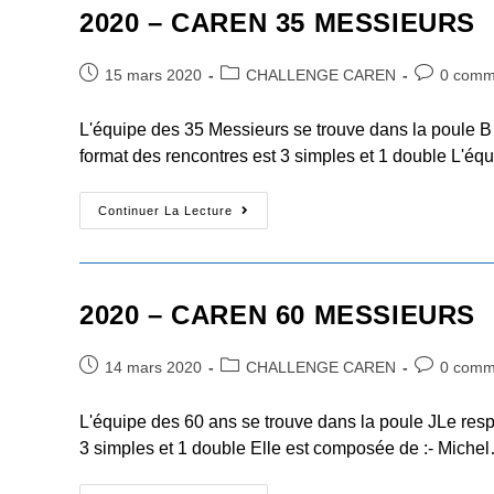
2020 – CAREN 35 MESSIEURS
Post
Post
Post
15 mars 2020
CHALLENGE CAREN
0 comm
published:
category:
comments:
L'équipe des 35 Messieurs se trouve dans la poule
format des rencontres est 3 simples et 1 double L'
2020
Continuer La Lecture
–
CAREN
35
MESSIEURS
2020 – CAREN 60 MESSIEURS
Post
Post
Post
14 mars 2020
CHALLENGE CAREN
0 comm
published:
category:
comments:
L'équipe des 60 ans se trouve dans la poule JLe re
3 simples et 1 double Elle est composée de :- Miche