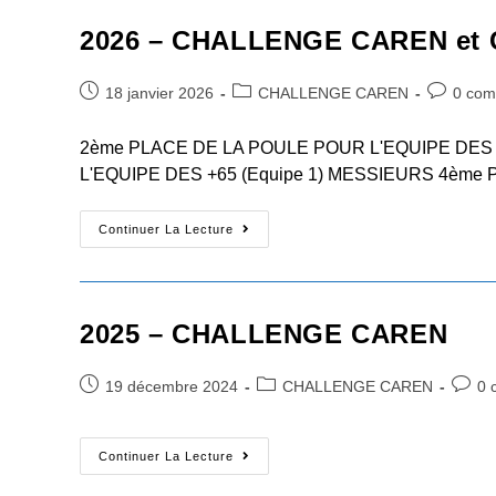
2026 – CHALLENGE CAREN et
Post
Post
Post
18 janvier 2026
CHALLENGE CAREN
0 com
published:
category:
comments
2ème PLACE DE LA POULE POUR L'EQUIPE DES
L'EQUIPE DES +65 (Equipe 1) MESSIEURS 4èm
2026
Continuer La Lecture
–
CHALLENGE
CAREN
et
2025 – CHALLENGE CAREN
CAMUS
Post
Post
Post
19 décembre 2024
CHALLENGE CAREN
0 
published:
category:
comme
2025
Continuer La Lecture
–
CHALLENGE