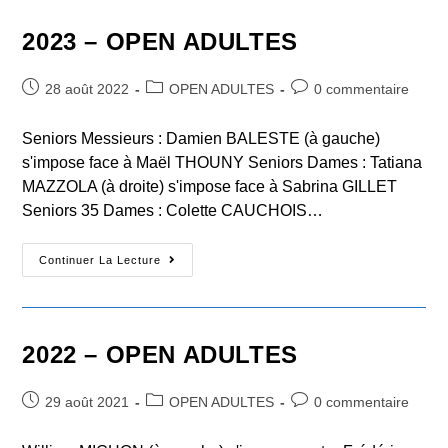
ADULTES
2023 – OPEN ADULTES
Post
Post
Post
28 août 2022
OPEN ADULTES
0 commentaire
published:
category:
comments:
Seniors Messieurs : Damien BALESTE (à gauche)
s'impose face à Maël THOUNY Seniors Dames : Tatiana
MAZZOLA (à droite) s'impose face à Sabrina GILLET
Seniors 35 Dames : Colette CAUCHOIS…
2023
Continuer La Lecture
–
OPEN
ADULTES
2022 – OPEN ADULTES
Post
Post
Post
29 août 2021
OPEN ADULTES
0 commentaire
published:
category:
comments: