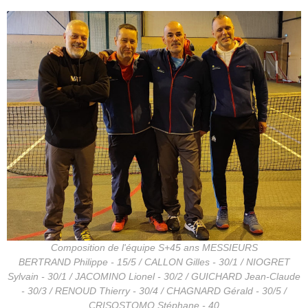
Composition de l'équipe S+45 ans MESSIEURS
BERTRAND Philippe - 15/5 / CALLON Gilles - 30/1 / NIOGRET
Sylvain - 30/1 / JACOMINO Lionel - 30/2 / GUICHARD Jean-Claude
- 30/3 / RENOUD Thierry - 30/4 / CHAGNARD Gérald - 30/5 /
CRISOSTOMO Stéphane - 40