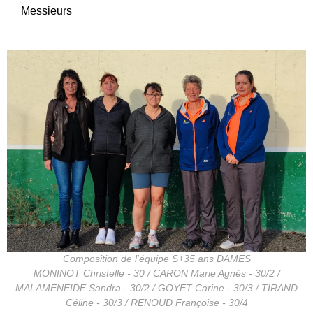
Messieurs
Composition de l'équipe S+35 ans DAMES
MONINOT Christelle - 30 / CARON Marie Agnès - 30/2 /
MALAMENEIDE Sandra - 30/2 / GOYET Carine - 30/3 / TIRAND
Céline - 30/3 / RENOUD Françoise - 30/4