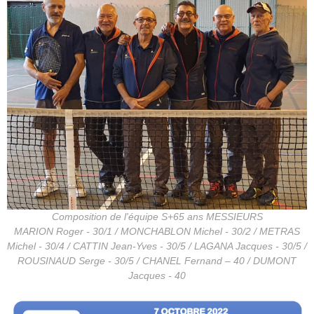
Composition de l'équipe S+65 ans MESSIEURS
MARION Roger - 30/1 / MONCHABLON Michel - 30/2 / METRAS
Michel - 30/4 / CATTIN Jean-Yves - 30/5 / LAGANA Jacques - 30/5 /
ROUSINAUD Serge - 30/5 / CHANEL Fernand – 40 / DUMONT
Jacques - 40